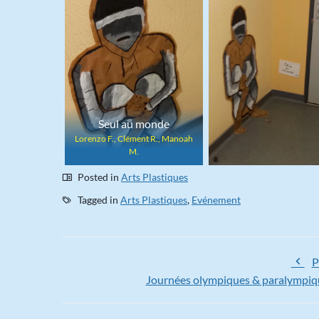
Seul au monde
Lorenzo F., Clément R., Manoah
M.
Posted in
Arts Plastiques
Tagged in
Arts Plastiques
,
Evénement
P
Journées olympiques & paralympiq