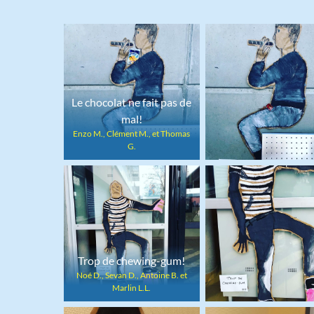
Le chocolat ne fait pas de
mal!
Enzo M., Clément M., et Thomas
G.
Trop de chewing-gum!
Noé D., Sevan D., Antoine B. et
Marlin L.L.