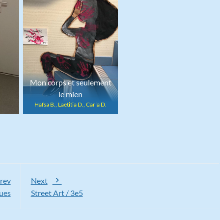
Mon corps et seulement
le mien
Hafsa B., Laetitia D., Carla D.
rev
Next
ues
Street Art / 3e5